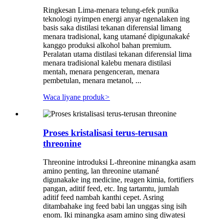
Ringkesan Lima-menara telung-efek punika
teknologi nyimpen energi anyar ngenalaken ing
basis saka distilasi tekanan diferensial limang
menara tradisional, kang utamané dipigunakaké
kanggo produksi alkohol bahan premium.
Peralatan utama distilasi tekanan diferensial lima
menara tradisional kalebu menara distilasi
mentah, menara pengenceran, menara
pembetulan, menara metanol, ...
Waca liyane produk
>
Proses kristalisasi terus-terusan
threonine
Threonine introduksi L-threonine minangka asam
amino penting, lan threonine utamané
digunakake ing medicine, reagen kimia, fortifiers
pangan, aditif feed, etc. Ing tartamtu, jumlah
aditif feed nambah kanthi cepet. Asring
ditambahake ing feed babi lan unggas sing isih
enom. Iki minangka asam amino sing diwatesi