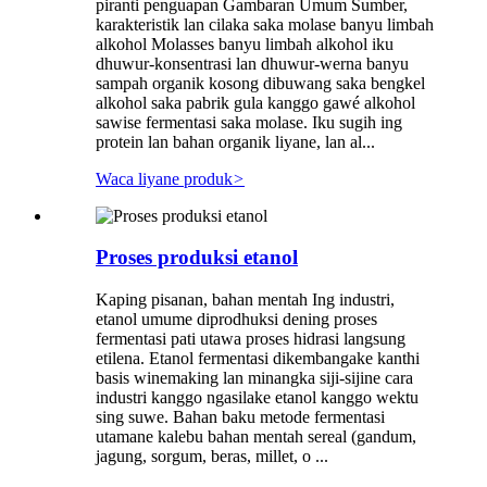
piranti penguapan Gambaran Umum Sumber,
karakteristik lan cilaka saka molase banyu limbah
alkohol Molasses banyu limbah alkohol iku
dhuwur-konsentrasi lan dhuwur-werna banyu
sampah organik kosong dibuwang saka bengkel
alkohol saka pabrik gula kanggo gawé alkohol
sawise fermentasi saka molase. Iku sugih ing
protein lan bahan organik liyane, lan al...
Waca liyane produk
>
Proses produksi etanol
Kaping pisanan, bahan mentah Ing industri,
etanol umume diprodhuksi dening proses
fermentasi pati utawa proses hidrasi langsung
etilena. Etanol fermentasi dikembangake kanthi
basis winemaking lan minangka siji-sijine cara
industri kanggo ngasilake etanol kanggo wektu
sing suwe. Bahan baku metode fermentasi
utamane kalebu bahan mentah sereal (gandum,
jagung, sorgum, beras, millet, o ...