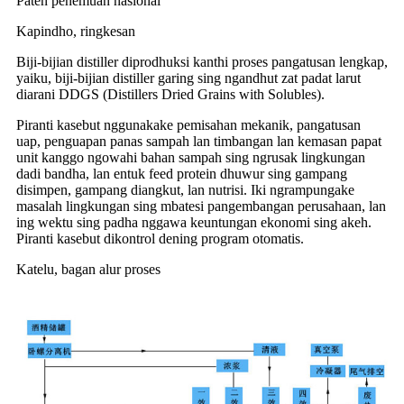
Paten penemuan nasional
Kapindho, ringkesan
Biji-bijian distiller diprodhuksi kanthi proses pangatusan lengkap,
yaiku, biji-bijian distiller garing sing ngandhut zat padat larut
diarani DDGS (Distillers Dried Grains with Solubles).
Piranti kasebut nggunakake pemisahan mekanik, pangatusan
uap, penguapan panas sampah lan timbangan lan kemasan papat
unit kanggo ngowahi bahan sampah sing ngrusak lingkungan
dadi bandha, lan entuk feed protein dhuwur sing gampang
disimpen, gampang diangkut, lan nutrisi. Iki ngrampungake
masalah lingkungan sing mbatesi pangembangan perusahaan, lan
ing wektu sing padha nggawa keuntungan ekonomi sing akeh.
Piranti kasebut dikontrol dening program otomatis.
Katelu, bagan alur proses