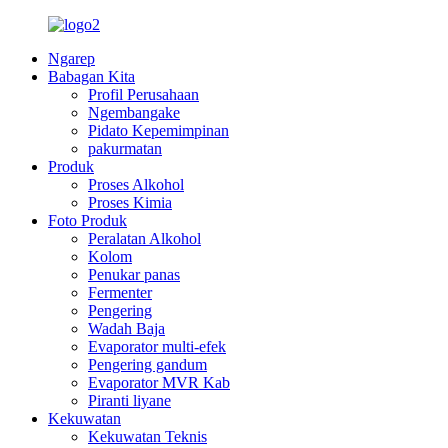
Ngarep
Babagan Kita
Profil Perusahaan
Ngembangake
Pidato Kepemimpinan
pakurmatan
Produk
Proses Alkohol
Proses Kimia
Foto Produk
Peralatan Alkohol
Kolom
Penukar panas
Fermenter
Pengering
Wadah Baja
Evaporator multi-efek
Pengering gandum
Evaporator MVR Kab
Piranti liyane
Kekuwatan
Kekuwatan Teknis