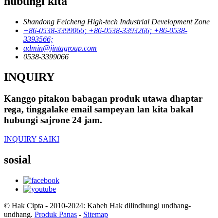
hubungi kita
Shandong Feicheng High-tech Industrial Development Zone
+86-0538-3399066; +86-0538-3393266; +86-0538-
3393566;
admin@jintagroup.com
0538-3399066
INQUIRY
Kanggo pitakon babagan produk utawa dhaptar
rega, tinggalake email sampeyan lan kita bakal
hubungi sajrone 24 jam.
INQUIRY SAIKI
sosial
© Hak Cipta - 2010-2024: Kabeh Hak dilindhungi undhang-
undhang.
Produk Panas
-
Sitemap